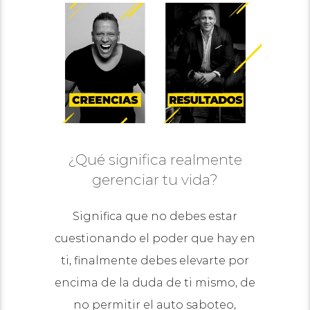
¿Qué significa realmente
gerenciar tu vida?
Significa que no debes estar
cuestionando el poder que hay en
ti, finalmente debes elevarte por
encima de la duda de ti mismo, de
no permitir el auto saboteo,