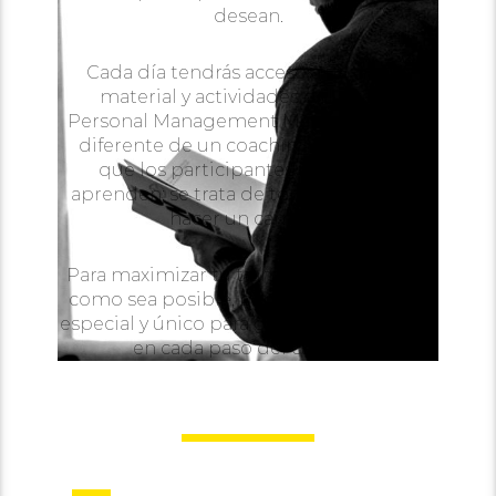
desean.
Cada día tendrás acceso a un nuevo
material y actividades del FireFit
Personal Management Method. Esto es
diferente de un coaching típico en el
que los participantes escuchan y
aprenden; se trata de tomar medidas y
hacer un cambio.
Para maximizar tu transformación tanto
como sea posible, hemos reunido algo
especial y único para guiar a los coachees
en cada paso del camino.