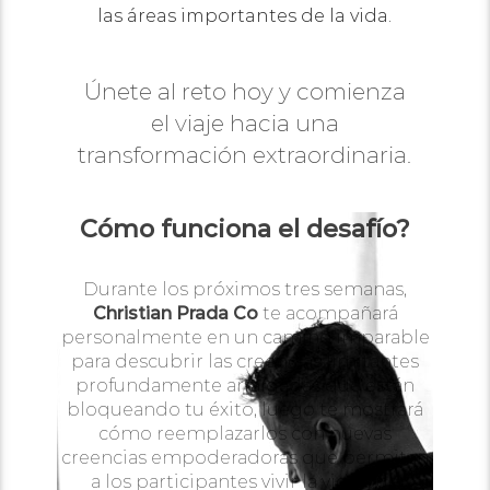
las áreas importantes de la vida.
Únete al reto hoy y comienza
el viaje hacia una
transformación extraordinaria.
Cómo funciona el desafío?
Durante los próximos tres semanas,
Christian Prada Co
te acompañará
personalmente en un camino imparable
para descubrir las creencias limitantes
profundamente arraigadas que están
bloqueando tu éxito, luego te mostrará
cómo reemplazarlos con nuevas
creencias empoderadoras que permitan
a los participantes vivir la vida que