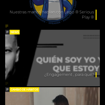
Nuestras manos hablan con Lego ® Serious
Play ®
NEWS
¿Engagement , para qué?
CAMBIO DE HÁBITOS