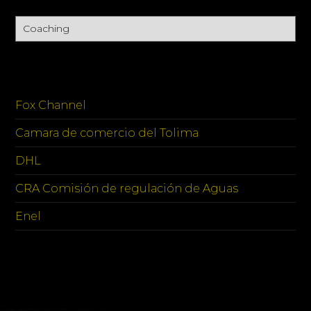
Categories
SPONSORS
Fox Channel
Camara de comercio del Tolima
DHL
CRA Comisión de regulación de Aguas
Enel