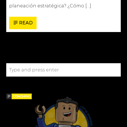
planeación estratégica? ¿Cómo […]
READ
SEARCH IN THE SITE
BLOGS
COACHING