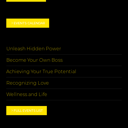
EVENT HIGHLIGHTS
EVENTS CALENDAR
EVENTOS
Unleash Hidden Power
Become Your Own Boss
Achieving Your True Potential
Recognizing Love
Wellness and Life
FULL EVENTS LIST
CATEGORIES