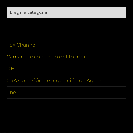
Categories
SPONSORS
Fox Channel
Camara de comercio del Tolima
DHL
CRA Comisión de regulación de Aguas
Enel