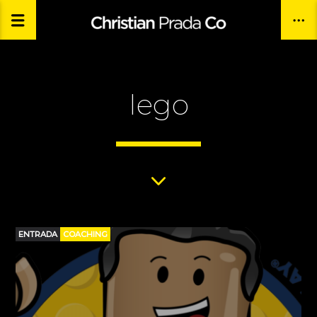
lego
ENTRADA
COACHING