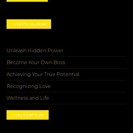
EVENT HIGHLIGHTS
EVENTS CALENDAR
EVENTOS
Unleash Hidden Power
Become Your Own Boss
Achieving Your True Potential
Recognizing Love
Wellness and Life
FULL EVENTS LIST
CATEGORIES