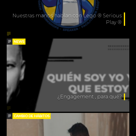
Nuestras manos hablan con Lego ® Serious
Play ®
NEWS
¿Engagement , para qué?
CAMBIO DE HÁBITOS