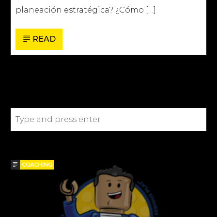
planeación estratégica? ¿Cómo […]
READ
SEARCH IN THE SITE
BLOGS
COACHING